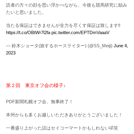
読者の方々の顔を思い浮かべながら、今後も競馬研究に励み
たいと思いました。
当たる保証はできませんが全力を尽くす保証は致します‼︎
https://t.co/OBtWr7l2fa
pic.twitter.com/EPTDmVaaaV
— 鈴木ショータ(旅するホースライター) (@SS_Meiji)
June 4,
2023
第２回 東京オフ会の様子↓
PDF新聞札幌オフ会、無事終了！
本州からも多くお越しいただきありがとうございました！
一番盛り上がった話はセイコーマートかもしれない🤣笑