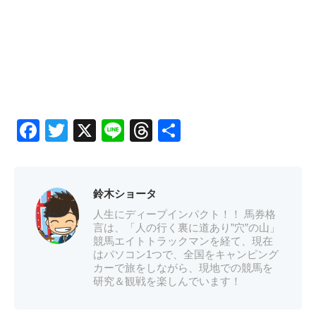
Facebook
Twitter
X
Line
Threads
共
有
鈴木ショータ
人生にディープインパクト！！ 馬券格
言は、「人の行く裏に道あり”穴”の山」
競馬エイトトラックマンを経て、現在
はパソコン1つで、全国をキャンピング
カーで旅をしながら、現地での競馬を
研究＆観戦を楽しんでいます！