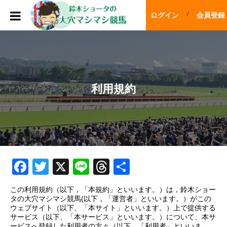
ログイン
会員登録
利用規約
F
T
X
Li
T
共
a
wi
n
hr
有
この利用規約（以下，「本規約」といいます。）は，鈴木ショー
c
tt
e
e
タの大穴マシマシ競馬(以下，「運営者」といいます。）がこの
ウェブサイト（以下、「本サイト」といいます。）上で提供する
e
er
a
サービス（以下、「本サービス」といいます。）について、本サ
ービスへ登録した利用者の方々（以下、「利用者」といいま