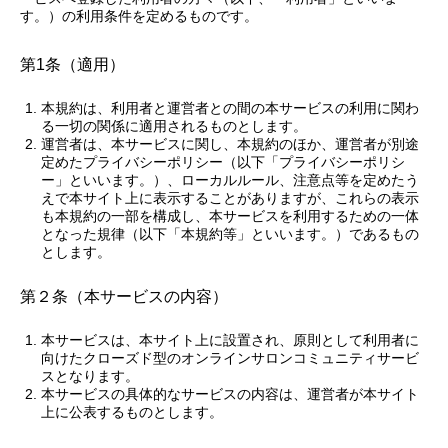
b
d
す。）の利用条件を定めるものです。
o
s
o
第1条（適用）
k
本規約は、利用者と運営者との間の本サービスの利用に関わ
る一切の関係に適用されるものとします。
運営者は、本サービスに関し、本規約のほか、運営者が別途
定めたプライバシーポリシー（以下「プライバシーポリシ
ー」といいます。）、ローカルルール、注意点等を定めたう
えで本サイト上に表示することがありますが、これらの表示
も本規約の一部を構成し、本サービスを利用するための一体
となった規律（以下「本規約等」といいます。）であるもの
とします。
第２条（本サービスの内容）
本サービスは、本サイト上に設置され、原則として利用者に
向けたクローズド型のオンラインサロンコミュニティサービ
スとなります。
本サービスの具体的なサービスの内容は、運営者が本サイト
上に公表するものとします。