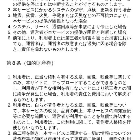
の提供を停止または中断することができるものとします。
本サービスにかかるシステムの保守、点検、更新を行う場合
地震、落雷、火災、停電または天災などの不可抗力により、
本サービスの提供が困難となった場合
システム、サーバ、通信回線等が事故により停止した場合
その他、運営者が本サービスの提供が困難と判断した場合
前項により、利用者または第三者が損害を被った損害におい
ても、運営者は、運営者の故意または過失に因る場合を除
き、責任を負わないものとします。
第８条（知的財産権）
利用者は、正当な権利を有する文章、画像、映像等に関して
のみ、本サイトに、アップロードすることができるものと
し、利用者が正当な権利を有しないことにより第三者との間
に紛争が発生じた場合、利用者の責任と費用において解決す
るものとします。
利用者は、自らが著作者となる文章、画像、映像等につい
て、本サービスの改良、品質の向上、本サービスの周知宣伝
等に必要な範囲で、運営者が利用することを無償で許諾する
ものとし、利用者は、この利用に関して、著作者人格権を行
使しないものとします。
前二項を除き、本サービスに関連する一切の情報についての
著作権等の知的財産権はすべて運営者に帰属し、無断の利用