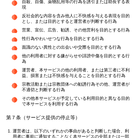
自殺、自傷、薬物乱用等の行為を誘引または助長する表
現
反社会的な内容を含み他人に不快感を与える表現を目的
とし、または目的とすると運営者が判断する行為
営業、宣伝、広告、勧誘、その他営利を目的とする行為
性行為やわいせつな行為を目的とする行為
面識のない異性との出会いや交際を目的とする行為
他の利用者に対する嫌がらせや誹謗中傷を目的とする行
為
運営者、本サービスの他の利用者、または第三者に不利
益、損害または不快感を与えることを目的とする行為
宗教活動または宗教団体への勧誘行為その他、運営者が
不適切と判断する行為
その他本サービスが予定している利用目的と異なる目的
で本サービスを利用する行為
第７条（サービス提供の停止等）
運営者は、以下のいずれかの事由があると判断した場合、利
用者に事前に通知することなく本サービスの全部または一部