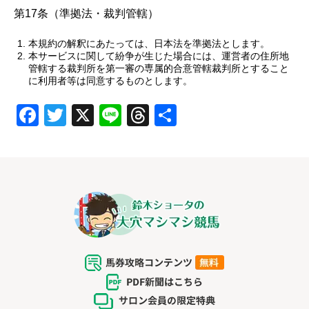
第17条（準拠法・裁判管轄）
本規約の解釈にあたっては、日本法を準拠法とします。
本サービスに関して紛争が生じた場合には、運営者の住所地
管轄する裁判所を第一審の専属的合意管轄裁判所とすること
に利用者等は同意するものとします。
F
T
X
Li
T
共
a
wi
n
hr
有
c
tt
e
e
e
er
a
b
d
o
s
o
k