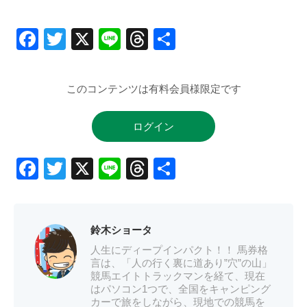
Facebook
Twitter
X
Line
Threads
共
有
このコンテンツは有料会員様限定です
ログイン
Facebook
Twitter
X
Line
Threads
共
有
鈴木ショータ
人生にディープインパクト！！ 馬券格
言は、「人の行く裏に道あり”穴”の山」
競馬エイトトラックマンを経て、現在
はパソコン1つで、全国をキャンピング
カーで旅をしながら、現地での競馬を